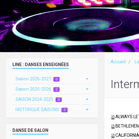
Accueil
Li
LINE : DANSES ENSEIGNÉES
Saison 2026-2027
0
Inter
Saison 2025-2026
0
SAISON 2024-2025
0
HISTORIQUE SAISONS
0
ALWAYS LET
BETHLEHEM C
DANSE DE SALON
CALIFORNIA 