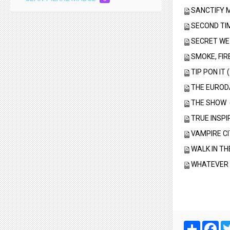
SANCTIFY M
SECOND TI
SECRET WE
SMOKE, FIR
TIP PON IT
THE EURODA
THE SHOW
TRUE INSPIR
VAMPIRE CI
WALK IN THE
WHATEVER IT
Partager
Fa