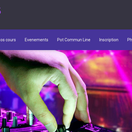
5
os cours
Evenements
Pot Commun Line
Inscription
Ph