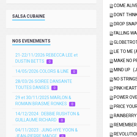
COME ALIV
DONT THIN
SALSA CUBAINE
DROP SNA
FALLING WAL
NOS EVENEMENTS
GLOBETROTTI
LIE TO ME (
21-22/11/2026 REBECCA LEE et
MAKE NO P
DUSTIN BETTS
0
MIND UP
(J
14/05/2026 COLORS & LINE
0
N
O STRINGS
28/03/26 SOIREE DANSANTE
TOUTES DANSES
PINK HEARTS
0
POWER OVER
29 et 30/11/2025 MARLON &
ROMAIN BRASME RONKES
0
PRICE YOUR 
14/12/2024 : DEBBIE RUSHTON &
RAINBERR
GUILLAUME RICHARD
0
REMEMBER U
04/11/2023 : JUNG-HYE YOON &
REVOLUTION
JEAN-PIERRE MADGE
0