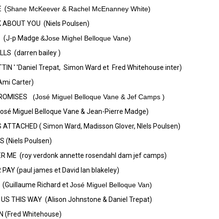
E
(
Shane McKeever & Rachel McEnanney White)
K ABOUT YOU
(Niels Poulsen)
P
(J-p Madge
&
Jose Mighel Belloque Vane)
LS (darren bailey )
N ' 'Daniel Trepat, Simon Ward et Fred Whitehouse inter)
Ami Carter)
ROMISES
(José Miguel Belloque Vane & Jef Camps )
osé Miguel Belloque Vane & Jean-Pierre Madge)
 ATTACHED ( Simon Ward, Madisson Glover, NIels Poulsen)
 (Niels Poulsen)
 ME (roy verdonk annette rosendahl dam jef camps)
PAY (paul james et David Ian blakeley)
Y
(Guillaume Richard et
José Miguel Belloque Van)
S THIS WAY (Alison Johnstone & Daniel Trepat)
 (Fred Whitehouse)