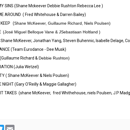
Y SINS (Shane Mckeever Debbie Rushton Rebecca Lee )
ME AROUND
( Fred Whitehouse & Darren Bailey)
 KEEP (
Shane McKeever, Guillaume Richard, Niels Poulsen)
E
(José Miguel Belloque Vane & JSebastiaan Holtland )
( Shane McKeever, Jonathan Yang, Steven Buhennic, Isabelle Delage, Co
NCE (Team Eurodance - Dee Musk
)
(Guillaume Richard &
Debbie Rushton)
ATION (Julia Wetzel)
TY (
Shane McKeever & Niels Poulsen)
 NIGHT (Gary O'Reilly & Maggie Gallagher)
 TAKES (shane McKeever, fred Whithehouse, niels Poulsen, J.P Madg
cebook
Twitter
Email